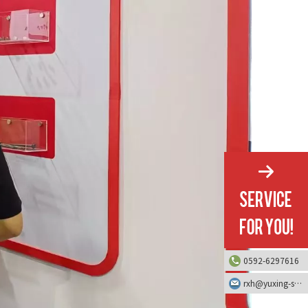
0592-6297616
rxh@yuxing-screw.com