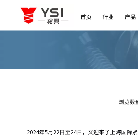
首页
行业
产品
浏览数
["facebook","twitter","line","wechat","li
2024年5月22日至24日，又迎来了上海