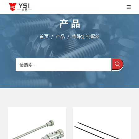
产 品
首页
/
产品
/
特殊定制螺丝